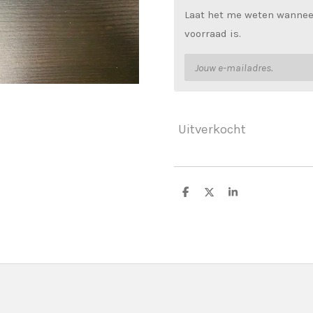
Laat het me weten wannee
voorraad is.
Uitverkocht
D
D
S
e
e
h
l
e
a
e
l
r
n
e