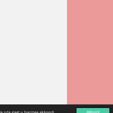
de site gaat u hiermee akkoord.
Akkoord