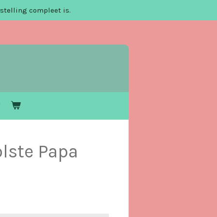
stelling compleet is.
lste Papa