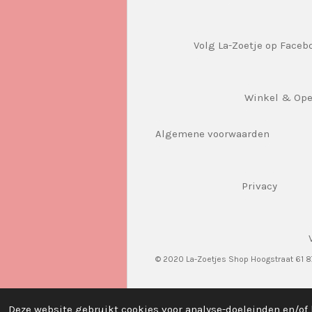
Volg La-Zoetje op Faceb
Winkel & Op
Algemene voorwaarden
Privacy
© 2020 La-Zoetjes Shop Hoogstraat 61 
Deze website gebruikt cookies voor analyse-doeleinden en/of 