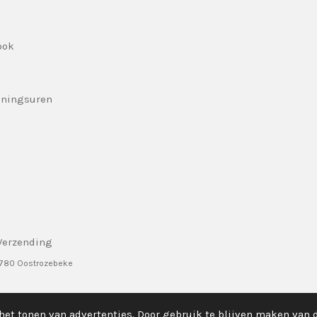
ook
eningsuren
Verzending
8780 Oostrozebeke
het tonen van advertenties. Door gebruik te blijven maken van 