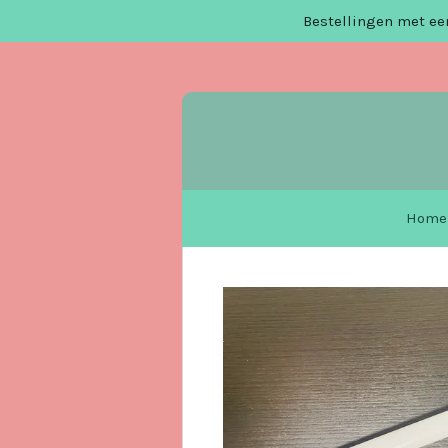
Bestellingen met een
Ga
direct
naar
de
hoofdinhoud
Home