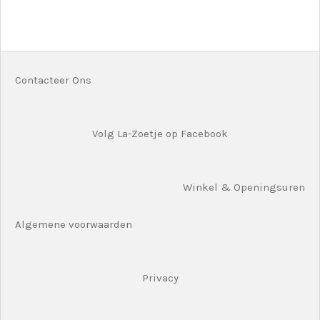
e
e
h
e
l
e
a
l
e
l
r
e
n
e
n
Contacteer Ons
Volg La-Zoetje op Facebook
Winkel & Openingsuren
Algemene voorwaarden
Privacy