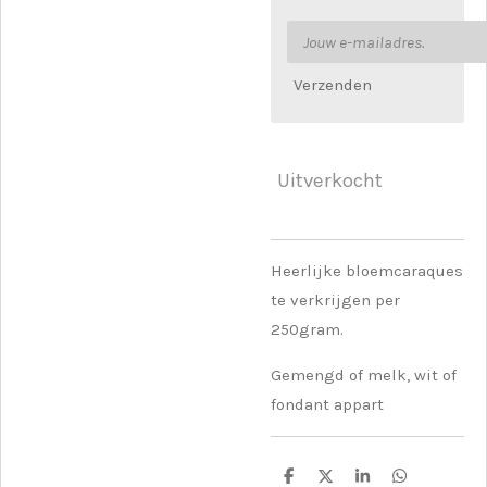
Verzenden
Uitverkocht
Heerlijke bloemcaraques
te verkrijgen per
250gram.
Gemengd of melk, wit of
fondant appart
D
D
S
D