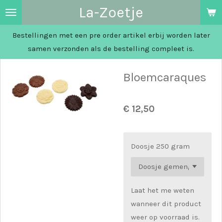
La-Zoetje
Ga
direct
Bestellingen met een pre order artikel erbij worden later
naar
samen verzonden als de bestelling compleet is.
de
hoofdinhoud
Bloemcaraques
€ 12,50
Doosje 250 gram
Laat het me weten
wanneer dit product
weer op voorraad is.