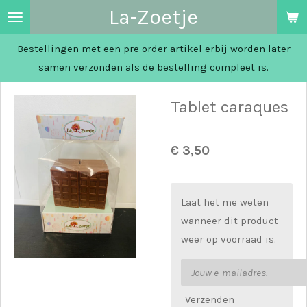
La-Zoetje
Ga
direct
Bestellingen met een pre order artikel erbij worden later
naar
samen verzonden als de bestelling compleet is.
de
hoofdinhoud
Tablet caraques
€ 3,50
Laat het me weten
wanneer dit product
weer op voorraad is.
Verzenden