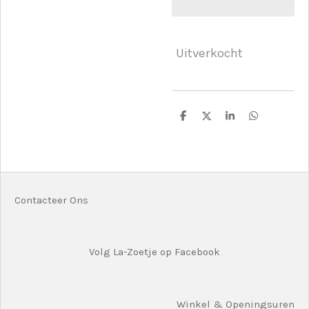
Uitverkocht
D
D
S
D
e
e
h
e
l
e
a
l
e
l
r
e
n
e
n
Contacteer Ons
Volg La-Zoetje op Facebook
Winkel & Openingsuren