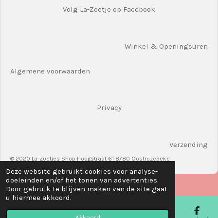
Volg La-Zoetje op Facebook
Winkel & Openingsuren
Algemene voorwaarden
Privacy
Verzending
© 2020 La-Zoetjes Shop Hoogstraat 61 8780 Oostrozebeke
Deze website gebruikt cookies voor analyse-
doeleinden en/of het tonen van advertenties.
Door gebruik te blijven maken van de site gaat
u hiermee akkoord.
Akkoord