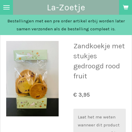
La-Zoetje
Ga
direct
Bestellingen met een pre order artikel erbij worden later
naar
samen verzonden als de bestelling compleet is.
de
hoofdinhoud
Zandkoekje met
stukjes
gedroogd rood
fruit
€ 3,95
Laat het me weten
wanneer dit product