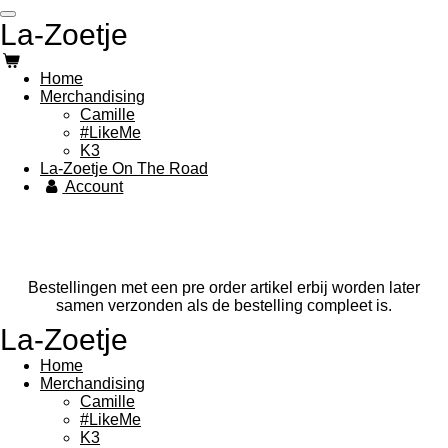
Ga
La-Zoetje
direct
naar
de
Home
hoofdinhoud
Merchandising
Camille
#LikeMe
K3
La-Zoetje On The Road
Account
Bestellingen met een pre order artikel erbij worden later
samen verzonden als de bestelling compleet is.
La-Zoetje
Home
Merchandising
Camille
#LikeMe
K3