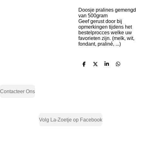
Doosje pralines gemengd
van 500gram
Geef gerust door bij
opmerkingen tijdens het
bestelprocces welke uw
favorieten zijn. (melk, wit,
fondant, praliné, ...)
D
D
S
D
e
e
h
e
l
e
a
l
e
l
r
e
n
e
n
Contacteer Ons
Volg La-Zoetje op Facebook