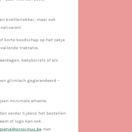
leen knetterlekker, maar ook
naliseren!
of korte boodschap op het zakje
vallende traktatie.
aardagen, babyborrels of als
een glimlach gegarandeerd –
s geen minimale afname.
n verder tijdens het bestellen
aam of logo kan ook
azoetje@proximus.be
met