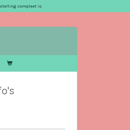
stelling compleet is.
o's