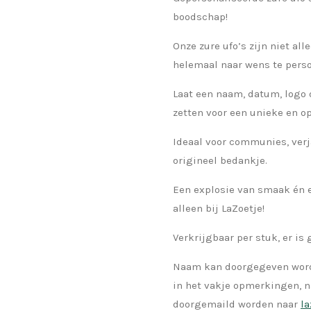
boodschap!
Onze zure ufo’s zijn niet al
helemaal naar wens te perso
Laat een naam, datum, logo 
zetten voor een unieke en op
Ideaal voor communies, verj
origineel bedankje.
Een explosie van smaak én 
alleen bij LaZoetje!
Verkrijgbaar per stuk, er i
Naam kan doorgegeven worde
in het vakje opmerkingen, n
doorgemaild worden naar
l