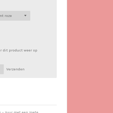
r dit product weer op
Verzenden
s – zuur met een zoete