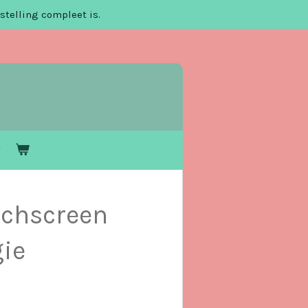
stelling compleet is.
uchscreen
ie