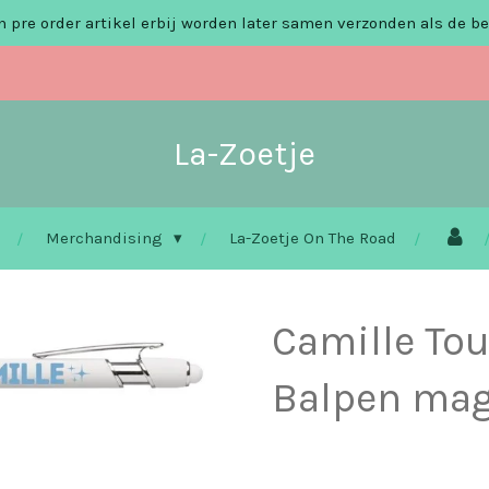
 pre order artikel erbij worden later samen verzonden als de be
La-Zoetje
Merchandising
La-Zoetje On The Road
Camille To
Balpen mag