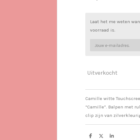
Laat het me weten wan
voorraad is.
Uitverkocht
Camille witte Touchscre
“Camille”. Balpen met ru
clip zijn van zilverkleur
D
D
S