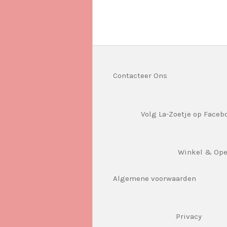
e
e
h
l
e
a
e
l
r
n
e
Contacteer Ons
Volg La-Zoetje op Faceb
Winkel & Op
Algemene voorwaarden
Privacy