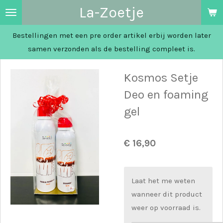
La-Zoetje
Ga
direct
Bestellingen met een pre order artikel erbij worden later
naar
samen verzonden als de bestelling compleet is.
de
hoofdinhoud
Kosmos Setje
Deo en foaming
gel
€ 16,90
Laat het me weten
wanneer dit product
weer op voorraad is.