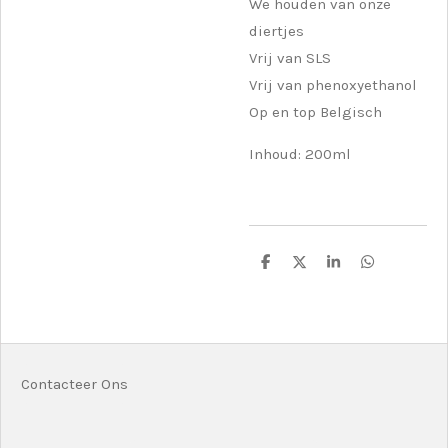
We houden van onze
diertjes
Vrij van SLS
Vrij van phenoxyethanol
Op en top Belgisch
Inhoud: 200ml
D
D
S
D
e
e
h
e
l
e
a
l
e
l
r
e
n
e
n
Contacteer Ons