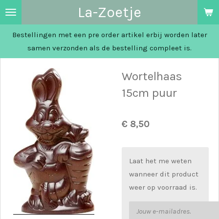
La-Zoetje
Ga
direct
Bestellingen met een pre order artikel erbij worden later
naar
samen verzonden als de bestelling compleet is.
de
hoofdinhoud
Wortelhaas
15cm puur
€ 8,50
Laat het me weten
wanneer dit product
weer op voorraad is.