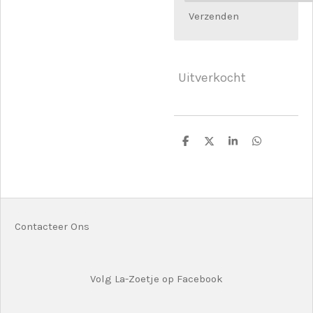
Verzenden
Uitverkocht
D
D
S
D
e
e
h
e
l
e
a
l
e
l
r
e
n
e
n
Contacteer Ons
Volg La-Zoetje op Facebook