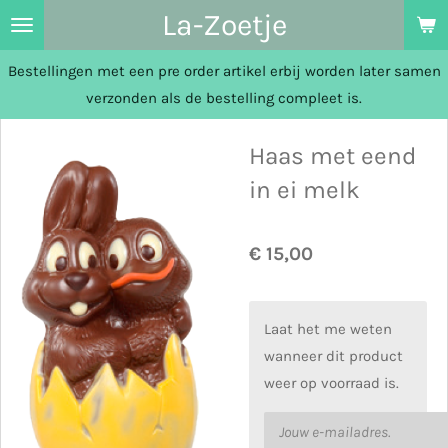
La-Zoetje
Ga
direct
Bestellingen met een pre order artikel erbij worden later samen
naar
verzonden als de bestelling compleet is.
de
hoofdinhoud
Haas met eend
in ei melk
€ 15,00
Laat het me weten
wanneer dit product
weer op voorraad is.