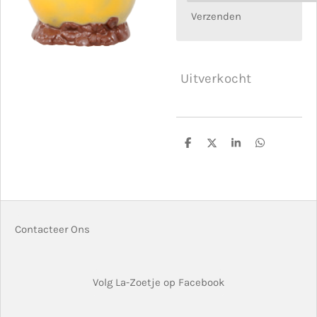
Verzenden
Uitverkocht
D
D
S
D
e
e
h
e
l
e
a
l
e
l
r
e
n
e
n
Contacteer Ons
Volg La-Zoetje op Facebook