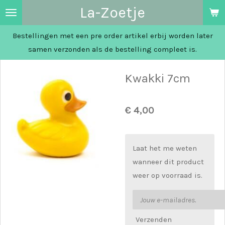
La-Zoetje
Ga
direct
Bestellingen met een pre order artikel erbij worden later
naar
samen verzonden als de bestelling compleet is.
de
hoofdinhoud
Kwakki 7cm
€ 4,00
Laat het me weten
wanneer dit product
weer op voorraad is.
Verzenden