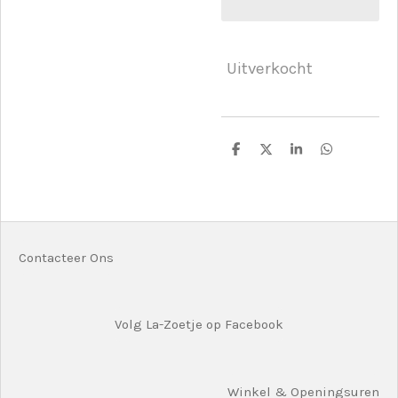
Uitverkocht
D
D
S
D
e
e
h
e
l
e
a
l
e
l
r
e
n
e
n
Contacteer Ons
Volg La-Zoetje op Facebook
Winkel & Openingsuren