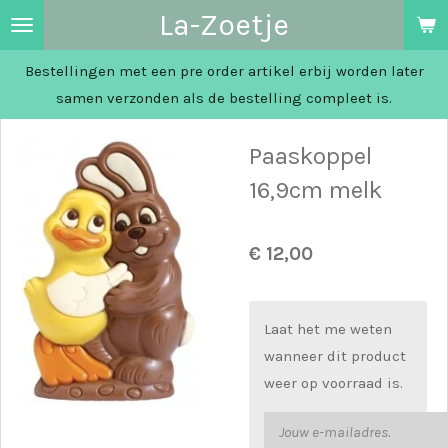
La-Zoetje
Ga
direct
Bestellingen met een pre order artikel erbij worden later
naar
samen verzonden als de bestelling compleet is.
de
hoofdinhoud
Paaskoppel
16,9cm melk
€ 12,00
Laat het me weten
wanneer dit product
weer op voorraad is.