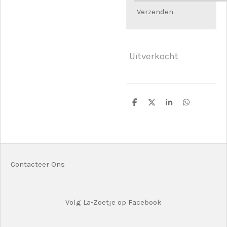
Verzenden
Uitverkocht
D
D
S
D
e
e
h
e
l
e
a
l
e
l
r
e
n
e
n
Contacteer Ons
Volg La-Zoetje op Facebook