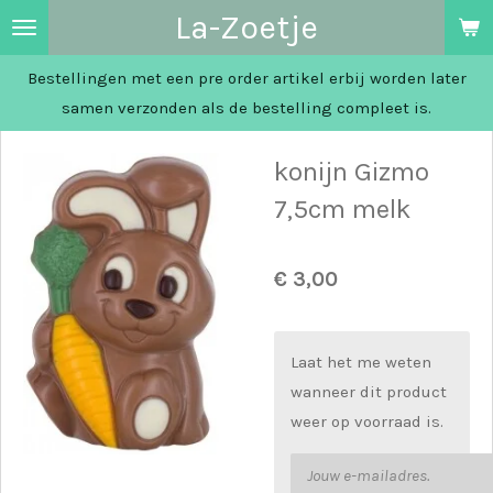
La-Zoetje
Ga
direct
Bestellingen met een pre order artikel erbij worden later
naar
samen verzonden als de bestelling compleet is.
de
hoofdinhoud
konijn Gizmo
7,5cm melk
€ 3,00
Laat het me weten
wanneer dit product
weer op voorraad is.