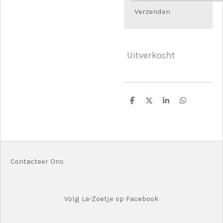
Verzenden
Uitverkocht
D
D
S
D
e
e
h
e
l
e
a
l
e
l
r
e
n
e
n
Contacteer Ons
Volg La-Zoetje op Facebook