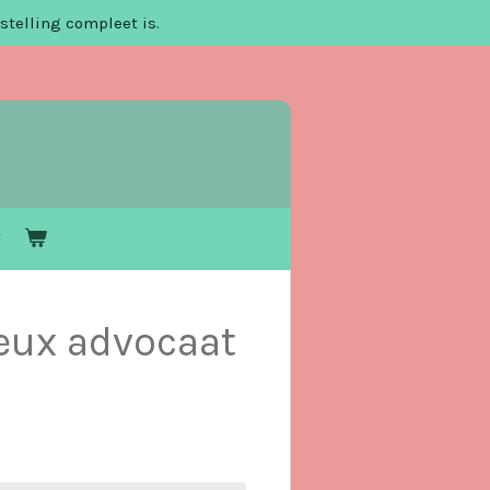
stelling compleet is.
eux advocaat