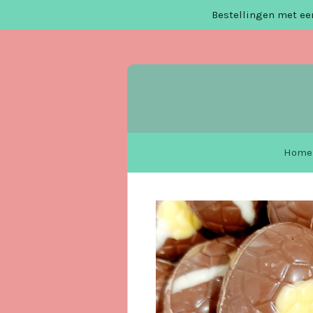
Bestellingen met een
Ga
direct
naar
de
hoofdinhoud
Home