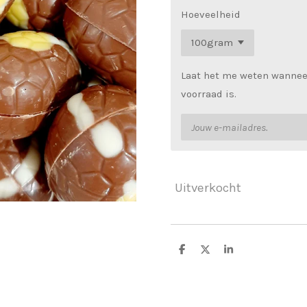
Hoeveelheid
Laat het me weten wannee
voorraad is.
Uitverkocht
D
D
S
e
e
h
l
e
a
e
l
r
n
e