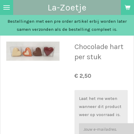
La-Zoetje
Ga
direct
Bestellingen met een pre order artikel erbij worden later
naar
samen verzonden als de bestelling compleet is.
de
hoofdinhoud
Chocolade hart
per stuk
€ 2,50
Laat het me weten
wanneer dit product
weer op voorraad is.