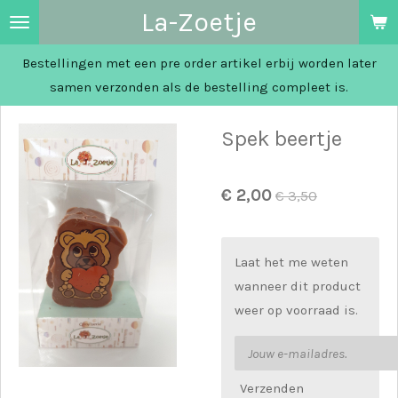
La-Zoetje
Ga
direct
Bestellingen met een pre order artikel erbij worden later
naar
samen verzonden als de bestelling compleet is.
de
hoofdinhoud
Spek beertje
€ 2,00
€ 3,50
Laat het me weten
wanneer dit product
weer op voorraad is.
Verzenden