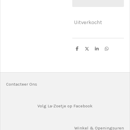
Uitverkocht
D
D
S
D
e
e
h
e
l
e
a
l
e
l
r
e
n
e
n
Contacteer Ons
Volg La-Zoetje op Facebook
Winkel & Openingsuren