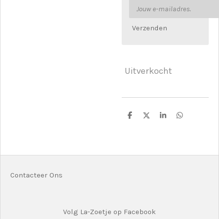
Verzenden
Uitverkocht
D
D
S
D
e
e
h
e
l
e
a
l
e
l
r
e
n
e
n
Contacteer Ons
Volg La-Zoetje op Facebook