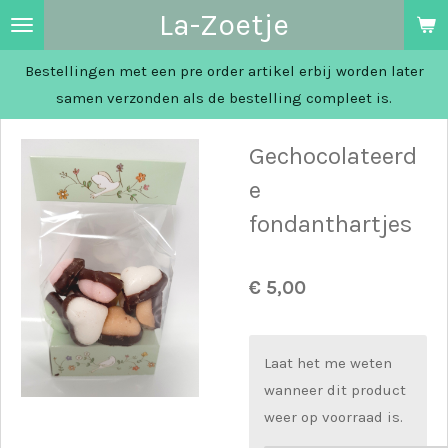
La-Zoetje
Ga
direct
Bestellingen met een pre order artikel erbij worden later
naar
samen verzonden als de bestelling compleet is.
de
hoofdinhoud
Gechocolateerd
e
fondanthartjes
€ 5,00
Laat het me weten
wanneer dit product
weer op voorraad is.