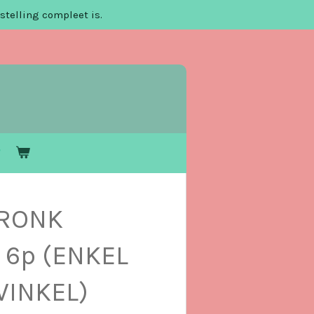
stelling compleet is.
RONK
 6p (ENKEL
WINKEL)