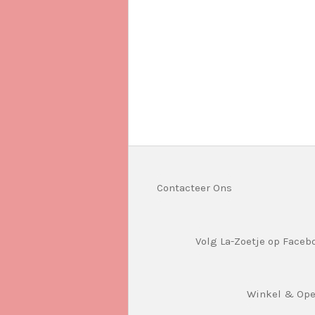
Contacteer Ons
Volg La-Zoetje op Faceb
Winkel & Op