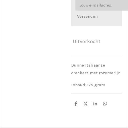
Verzenden
Uitverkocht
Dunne Italiaanse
crackers met rozemarijn
Inhoud: 175 gram
D
D
S
D
e
e
h
e
l
e
a
l
e
l
r
e
n
e
n