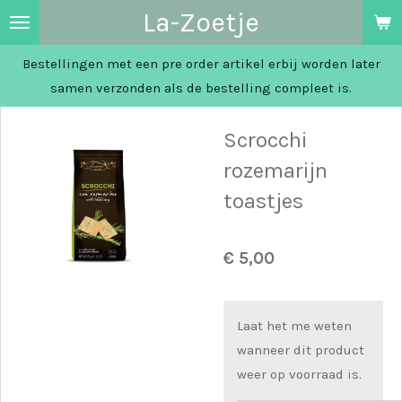
La-Zoetje
Ga
direct
Bestellingen met een pre order artikel erbij worden later
naar
samen verzonden als de bestelling compleet is.
de
hoofdinhoud
Scrocchi
rozemarijn
toastjes
€ 5,00
Laat het me weten
wanneer dit product
weer op voorraad is.