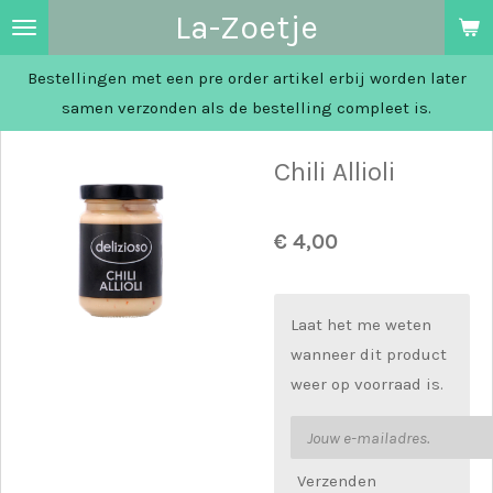
La-Zoetje
Ga
direct
Bestellingen met een pre order artikel erbij worden later
naar
samen verzonden als de bestelling compleet is.
de
hoofdinhoud
Chili Allioli
€ 4,00
Laat het me weten
wanneer dit product
weer op voorraad is.
Verzenden