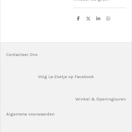
D
D
S
D
e
e
h
e
l
e
a
l
e
l
r
e
n
e
n
Contacteer Ons
Volg La-Zoetje op Facebook
Winkel & Openingsuren
Algemene voorwaarden