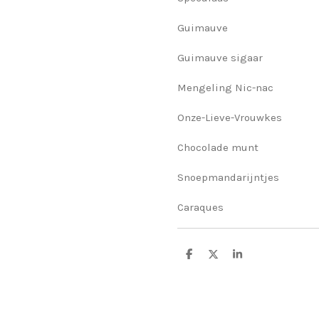
Guimauve
Guimauve sigaar
Mengeling Nic-nac
Onze-Lieve-Vrouwkes
Chocolade munt
Snoepmandarijntjes
Caraques
D
D
S
e
e
h
l
e
a
e
l
r
n
e