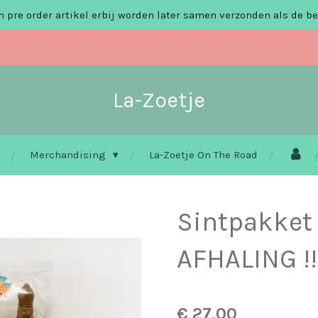
 pre order artikel erbij worden later samen verzonden als de be
La-Zoetje
Merchandising
La-Zoetje On The Road
Sintpakket
AFHALING !!
€ 27,00