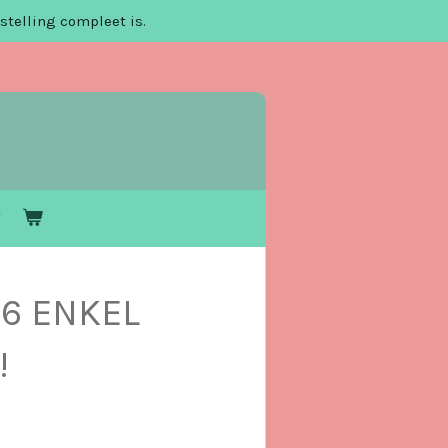
stelling compleet is.
 6 ENKEL
!