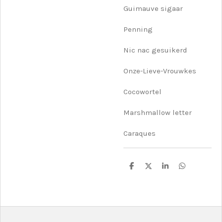
Guimauve sigaar
Penning
Nic nac gesuikerd
Onze-Lieve-Vrouwkes
Cocowortel
Marshmallow letter
Caraques
D
D
S
D
e
e
h
e
l
e
a
l
e
l
r
e
n
e
n