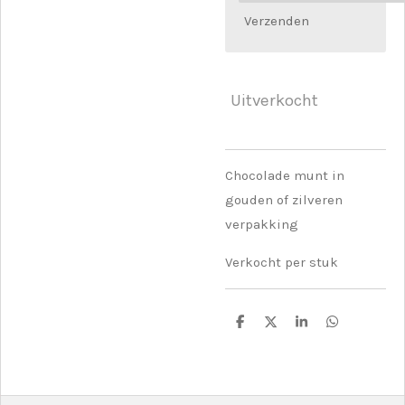
Verzenden
Uitverkocht
Chocolade munt in
gouden of zilveren
verpakking
Verkocht per stuk
D
D
S
D
e
e
h
e
l
e
a
l
e
l
r
e
n
e
n