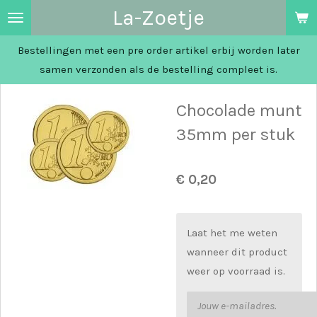
La-Zoetje
Ga
direct
Bestellingen met een pre order artikel erbij worden later
naar
samen verzonden als de bestelling compleet is.
de
hoofdinhoud
Chocolade munt
35mm per stuk
€ 0,20
Laat het me weten
wanneer dit product
weer op voorraad is.