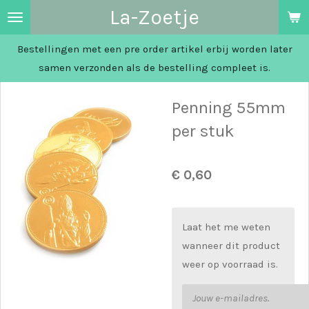
La-Zoetje
Ga
direct
Bestellingen met een pre order artikel erbij worden later
naar
samen verzonden als de bestelling compleet is.
de
hoofdinhoud
Penning 55mm
per stuk
€ 0,60
Laat het me weten
wanneer dit product
weer op voorraad is.