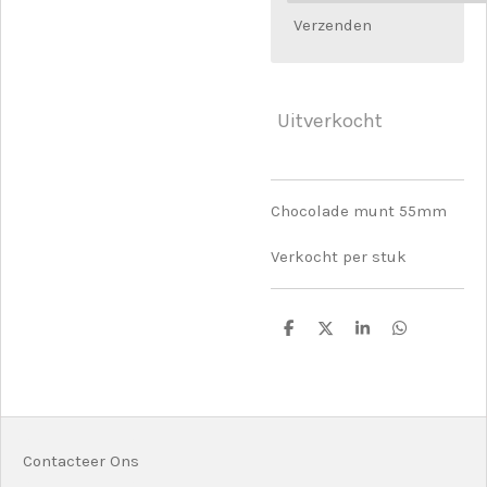
Verzenden
Uitverkocht
Chocolade munt 55mm
Verkocht per stuk
D
D
S
D
e
e
h
e
l
e
a
l
e
l
r
e
n
e
n
Contacteer Ons