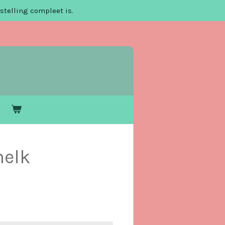
stelling compleet is.
melk