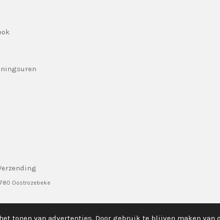
ook
eningsuren
Verzending
8780 Oostrozebeke
het tonen van advertenties. Door gebruik te blijven maken van 