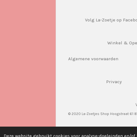
Volg La-Zoetje op Faceb
Winkel & Op
Algemene voorwaarden
Privacy
© 2020 La-Zoetjes Shop Hoogstraat 61 
Deze website gebruikt cookies voor analyse-doeleinden en/of 