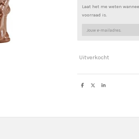
Laat het me weten wannee
voorraad is.
Uitverkocht
D
D
S
e
e
h
l
e
a
e
l
r
n
e