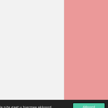
de site gaat u hiermee akkoord.
Akkoord