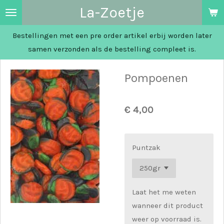
La-Zoetje
Ga
direct
Bestellingen met een pre order artikel erbij worden later
naar
samen verzonden als de bestelling compleet is.
de
hoofdinhoud
Pompoenen
€ 4,00
Puntzak
Laat het me weten
wanneer dit product
weer op voorraad is.