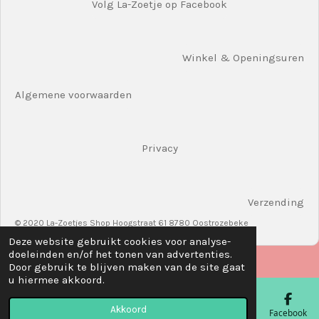
Volg La-Zoetje op Facebook
Winkel & Openingsuren
Algemene voorwaarden
Privacy
Verzending
© 2020 La-Zoetjes Shop Hoogstraat 61 8780 Oostrozebeke
Deze website gebruikt cookies voor analyse-
doeleinden en/of het tonen van advertenties.
Door gebruik te blijven maken van de site gaat
u hiermee akkoord.
Akkoord
E-mailadres
Telefoonnummer
Kaart
Facebook