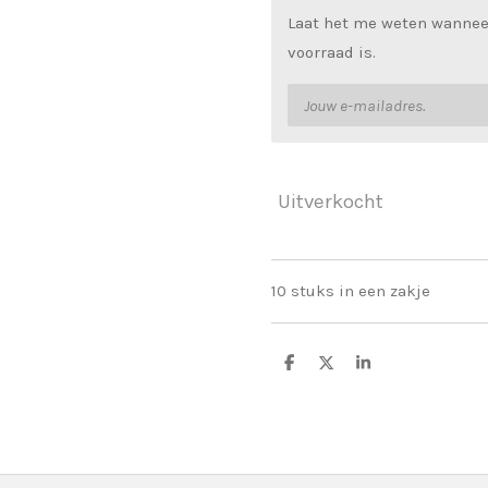
Laat het me weten wannee
voorraad is.
Uitverkocht
10 stuks in een zakje
D
D
S
e
e
h
l
e
a
e
l
r
n
e