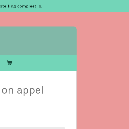
stelling compleet is.
don appel