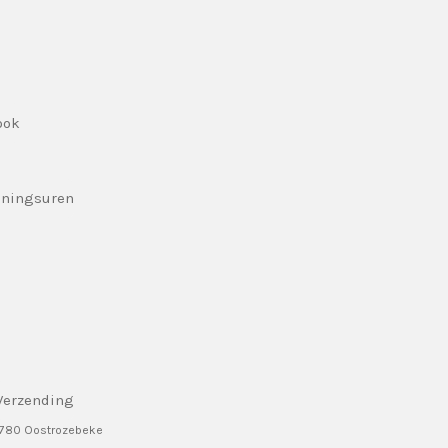
ook
eningsuren
Verzending
8780 Oostrozebeke