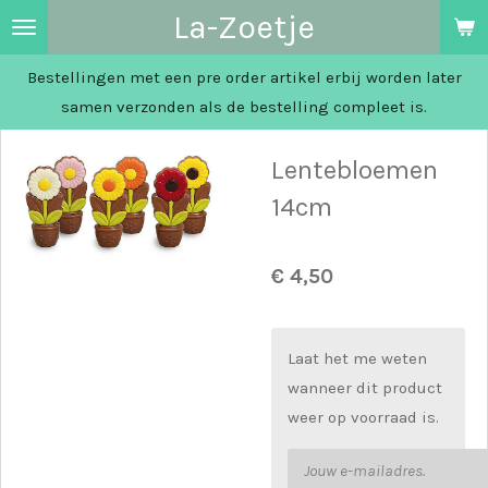
La-Zoetje
Ga
direct
Bestellingen met een pre order artikel erbij worden later
naar
samen verzonden als de bestelling compleet is.
de
hoofdinhoud
Lentebloemen
14cm
€ 4,50
Laat het me weten
wanneer dit product
weer op voorraad is.