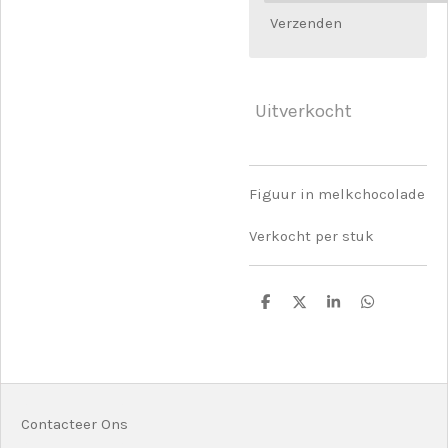
Verzenden
Uitverkocht
Figuur in melkchocolade
Verkocht per stuk
D
D
S
D
e
e
h
e
l
e
a
l
e
l
r
e
n
e
n
Contacteer Ons