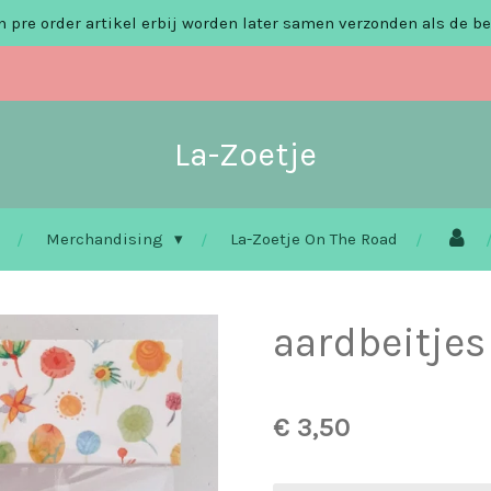
 pre order artikel erbij worden later samen verzonden als de be
La-Zoetje
Merchandising
La-Zoetje On The Road
aardbeitjes
€ 3,50