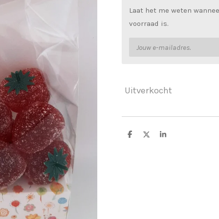
Laat het me weten wannee
voorraad is.
Uitverkocht
D
D
S
e
e
h
l
e
a
e
l
r
n
e