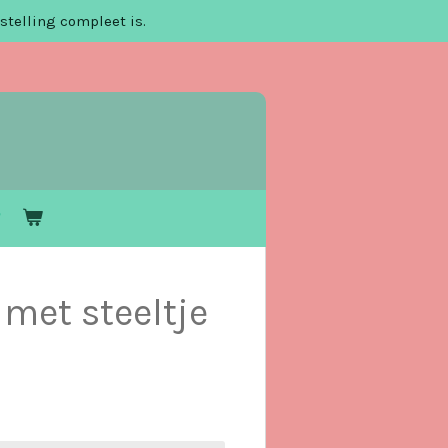
stelling compleet is.
 met steeltje