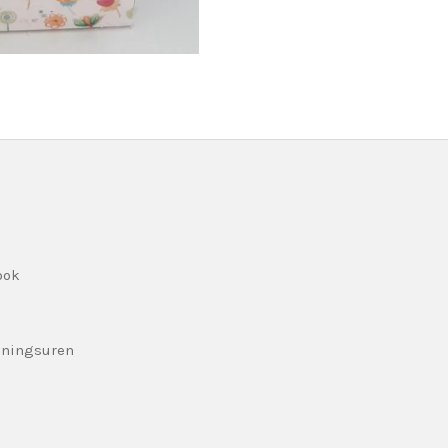
ook
eningsuren