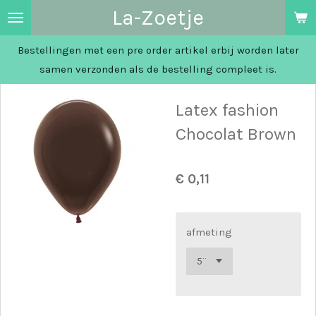
La-Zoetje
Ga
direct
Bestellingen met een pre order artikel erbij worden later
naar
samen verzonden als de bestelling compleet is.
de
hoofdinhoud
Latex fashion
Chocolat Brown
€ 0,11
afmeting