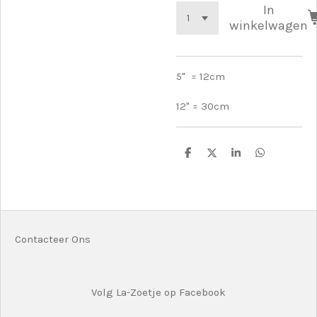
In
winkelwagen
5" = 12cm
12" = 30cm
D
D
S
D
e
e
h
e
l
e
a
l
e
l
r
e
n
e
n
Contacteer Ons
Volg La-Zoetje op Facebook