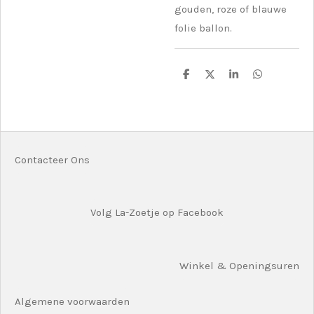
gouden, roze of blauwe
folie ballon.
D
D
S
D
e
e
h
e
l
e
a
l
e
l
r
e
n
e
n
Contacteer Ons
Volg La-Zoetje op Facebook
Winkel & Openingsuren
Algemene voorwaarden